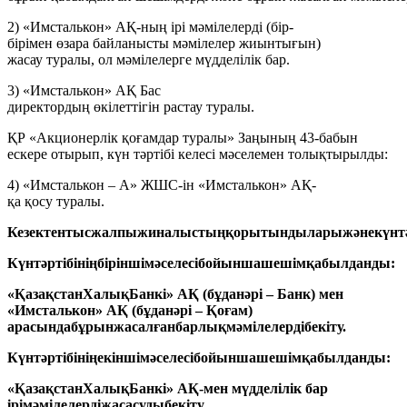
2) «Имсталькон» АҚ-ның ірі мәмілелерді (бір-
бірімен өзара байланысты мәмілелер жиынтығын)
жасау туралы, ол мәмілелерге мүдделілік бар.
3) «Имсталькон» АҚ Бас
директордың өкілеттігін растау туралы.
ҚР «Акционерлік қоғамдар туралы» Заңының 43-бабын
ескере отырып, күн тәртібі келесі мәселемен толықтырылды:
4) «Имсталькон – А» ЖШС-ін «Имсталькон» АҚ-
қа қосу туралы.
Кезектен
тыс
жалпы
жиналыстың
қорытындылары
және
күн
т
Күн
тәртібінің
бірінші
мәселесі
бойынша
шешім
қабылданды
:
«
Қазақстан
Халық
Банкі
» АҚ (
бұдан
әрі
– Банк) мен
«
Имсталькон
» АҚ (
бұдан
әрі
–
Қоғам
)
арасында
бұрын
жасалған
барлық
мәмілелерді
бекіту
.
Күн
тәртібінің
ек
і
нш
і
мәселесі
бойынша
шешім
қабылданды
:
«
Қазақстан
Халық
Банкі
» АҚ-мен
мүдделілік
бар
ірі
мәмілелерді
жасасуды
бекіту
,