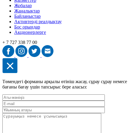
Қызметтер
Жобалар
Жаңалықтар
Байланыстар
Активтерді реалдықтау
Бос орындар
Акционерлерге
+ 7 727 338 77 00
Төмендегі форманы арқылы өтініш жасау, сұрау сұрау немесе
бағаны бағау үшін тапсырыс бере аласыз: