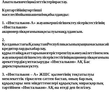
Анатольевичтің
өкілеттіктерін
растау
.
Күн
тәртібінің
төртінші
мәселесі
бойынша
шешім
қабылданды
:
1. «
Имсталькон
-А»
жауапкершілігі
шектеулі
серіктестігінің
«
Имсталькон
»
акционерлік
қоғамына
қосылуы
мақұлдансын
.
2.
Қолданыстағы
Қазақстан
Республикасының
заңнамасына
сәй
кредиторларды
хабарлау
,
құрылтай
құжаттарына
өзгерістер
енгізу
және
уәкілетті
мемлек
жауапкершілігі
шектеулі
серіктестігінің
акционерлік
қоғамын
әрек
еттерді
жүзеге
асыруды
«
Имсталькон
» АҚ Бас
директорына
жүктеу
.
3.
«Имсталькон – А» ЖШС қызметінің тоқтатылуы
мемлекеттік тіркелген сәттен бастап, оның барлық
құқықтары мен міндеттемелері құқықтық мирасқорлық
тәртібімен «Имсталькон» АҚ-на өтеді деп белгілеу.