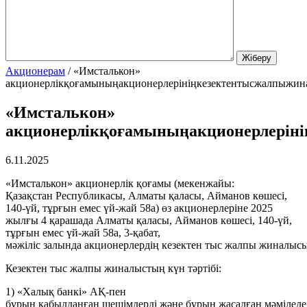
Акционерам
/
«Имсталькон»
акционерлікқоғамыныңакционерлерініңкезектентысжалпыжи
«Имсталькон»
акционерлікқоғамыныңакционерлерін
6.11.2025
«Имсталькон» акционерлік қоғамы (мекенжайы:
Қазақстан Республикасы, Алматы қаласы, Айманов көшесі,
140-үй, тұрғын емес үй-жай 58а) өз акционерлеріне 2025
жылғы 4 қарашада Алматы қаласы, Айманов көшесі, 140-үй,
тұрғын емес үй-жай 58а, 3-қабат,
мәжіліс залында акционерлердің кезектен тыс жалпы жиналысы
Кезектен тыс жалпы жиналыстың күн тәртібі:
1) «Халық банкi» АҚ-пен
бұрын қабылданған шешімдерді және бұрын жасалған мәмілелер