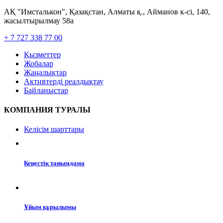
АҚ "Имсталькон", Қазақстан, Алматы қ., Айманов к-сі, 140,
жасылтырылмау 58а
+ 7 727 338 77 00
Қызметтер
Жобалар
Жаңалықтар
Активтерді реалдықтау
Байланыстар
КОМПАНИЯ ТУРАЛЫ
Келісім шарттары
Кеңестік танымдама
Ұйым құрылымы