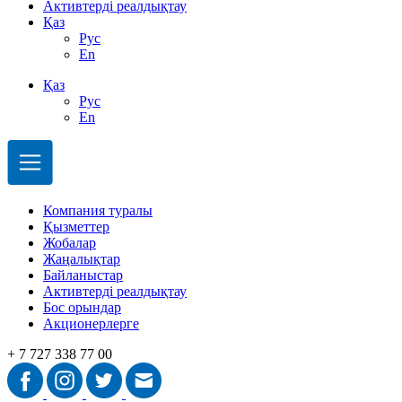
Активтерді реалдықтау
Қаз
Рус
En
Қаз
Рус
En
Компания туралы
Қызметтер
Жобалар
Жаңалықтар
Байланыстар
Активтерді реалдықтау
Бос орындар
Акционерлерге
+ 7 727 338 77 00