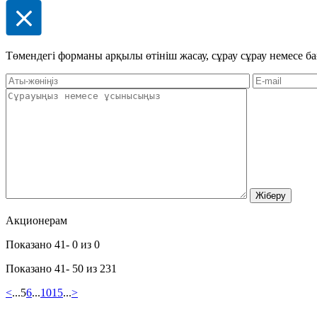
Төмендегі форманы арқылы өтініш жасау, сұрау сұрау немесе ба
Акционерам
Показано 41- 0 из 0
Показано 41- 50 из 231
<
...
5
6
...
10
15
...
>