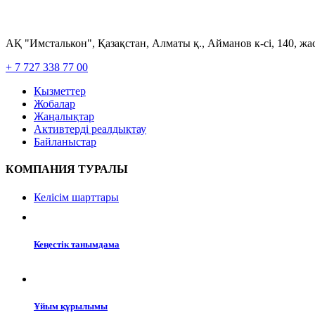
АҚ "Имсталькон", Қазақстан, Алматы қ., Айманов к-сі, 140, ж
+ 7 727 338 77 00
Қызметтер
Жобалар
Жаңалықтар
Активтерді реалдықтау
Байланыстар
КОМПАНИЯ ТУРАЛЫ
Келісім шарттары
Кеңестік танымдама
Ұйым құрылымы