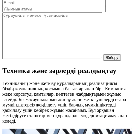
Техника және зәрлерді реалдықтау
Техниканың және жеткізу құралдарының реализациясы –
біздің компанияның қосымша бағыттарынан бірі. Компания
жеке көрсетуді қамтылар, көптеген жабдықтармен жұмыс
істейді. Біз жасаушыларын жинау және жеткізушілерді өзара
мүмкіндіктерсіз жеңілдету үшін барлық мүмкіндіктерді
қабылдау үшін көбірек жұмыс жасаймыз. Бұл әрқашан
жетілдіруге станктар мен құралдарды модернизациялауынан
келеді.