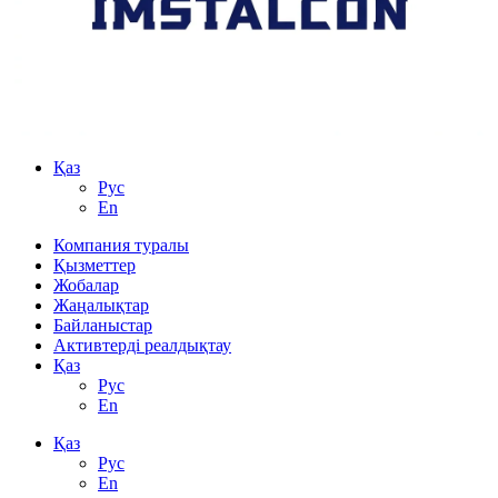
Қаз
Рус
En
Компания туралы
Қызметтер
Жобалар
Жаңалықтар
Байланыстар
Активтерді реалдықтау
Қаз
Рус
En
Қаз
Рус
En