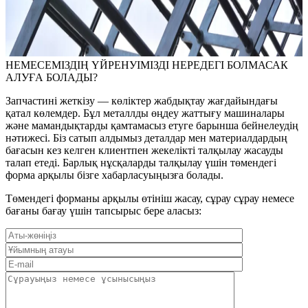
НЕМЕСЕМІЗДІҢ ҮЙРЕНУІМІЗДІ НЕРЕДЕГІ БОЛМАСАК
АЛУҒА БОЛАДЫ?
Запчастині жеткізу — көліктер жабдықтау жағдайындағы
қатал көлемдер. Бұл металлды өңдеу жаттығу машиналары
және мамандықтарды қамтамасыз етуге барынша бейнелеудің
нәтижесі. Біз сатып алдымыз деталдар мен материалдардың
бағасын кез келген клиентпен жекелікті талқылау жасауды
талап етеді. Барлық нұсқаларды талқылау үшін төмендегі
форма арқылы бізге хабарласуыңызға болады.
Төмендегі форманы арқылы өтініш жасау, сұрау сұрау немесе
бағаны бағау үшін тапсырыс бере аласыз: