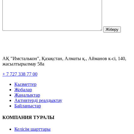
АҚ "Имсталькон", Қазақстан, Алматы қ., Айманов к-сі, 140,
жасылтырылмау 58а
+ 7 727 338 77 00
Қызметтер
Жобалар
Жаңалықтар
Активтерді реалдықтау
Байланыстар
КОМПАНИЯ ТУРАЛЫ
Келісім шарттары