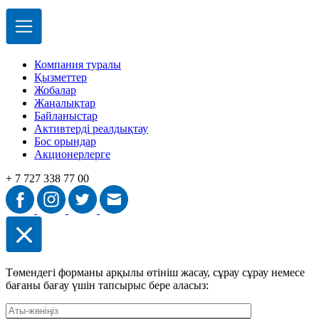
Компания туралы
Қызметтер
Жобалар
Жаңалықтар
Байланыстар
Активтерді реалдықтау
Бос орындар
Акционерлерге
+ 7 727 338 77 00
Төмендегі форманы арқылы өтініш жасау, сұрау сұрау немесе
бағаны бағау үшін тапсырыс бере аласыз: