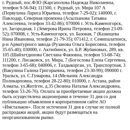
г. Рудный, пос.ФЗО (Каргаполова Надежда Николаевна,
телефон 9-56-94); 111500, г. Рудный, ул. Мира 107 А
(Первухина Лариса Юрьевна, телефон 7-29-02); 140000, г.
Павлодар, Северная промзона (Асылханова Татьяна
Алексеевна, телефон 33-42-86); 070006 г. Усть-Каменогорск,
ул. Загородная, 1 (Земерова Ирина Петровна, телефон 23-09-
52); 070008, г. Усть-Каменогорск, ул. Базовая, 7 (Казанцева
Нина Ивановна, телефон 21-79-35); 071412, г. Семипалатинск,
р-н Арматурного завода (Рузанова Ольга Борисовна, телефон
35-65-40); 030000, г. Актюбинск, ул. Б.Р. Жубановых, 289, кв.
105 (Шайхетдинова Светлана Фаязовна, телефон 53-68-74);
111200, г. Лисаковск, ул. Мира, 7 (Богослова Елена Сергеевна,
телефон 3-65-68); 040006, г. Талдыкорган, ул. Транспортная, 3
(Вакулина Галина Григорьевна, телефон 23-30-99); 090000 г.
Уральск, ул. С.Гумарова, 14 (Мельник Александра
Поликарповна, телефон 28-22-80); 010000, г. Астана, район
Алматы, ул.Житiген, д.35 (Зюзина Наталья Александровна,
телефон 53-26-76). Оплата за приобретаемые акции должна
быть осуществлена акционерами в течение 31 дня со дня
публикации объявления в корпоративном сайте АО
«Имсталькон». После истечения 31 дня в случае не полной
распродажи акций, акции будут размещаться на
неорганизованном рынке.