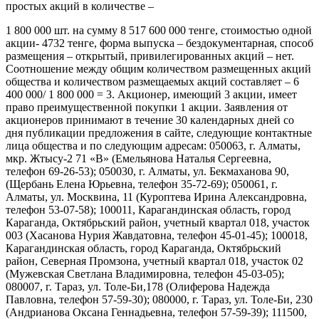
простых акций в количестве –
1 800 000 шт. на сумму 8 517 600 000 тенге, стоимостью одной
акции- 4732 тенге, форма выпуска – бездокументарная, способ
размещения – открытый, привилегированных акций – нет.
Соотношение между общим количеством размещенных акций
общества и количеством размещаемых акций составляет – 6
400 000/ 1 800 000 = 3. Акционер, имеющий 3 акции, имеет
право преимущественной покупки 1 акции. Заявления от
акционеров принимают в течение 30 календарных дней со
дня публикации предложения в сайте, следующие контактные
лица общества и по следующим адресам: 050063, г. Алматы,
мкр. Жтысу-2 71 «В» (Емельянова Наталья Сергеевна,
телефон 69-26-53); 050030, г. Алматы, ул. Бекмаханова 90,
(Щербань Елена Юрьевна, телефон 35-72-69); 050061, г.
Алматы, ул. Москвина, 11 (Куроптева Ирина Александровна,
телефон 53-07-58); 100011, Карагандинская область, город
Караганда, Октябрьский район, учетный квартал 018, участок
003 (Хасанова Нурия Жавдатовна, телефон 45-01-45); 100018,
Карагандинская область, город Караганда, Октябрьский
район, Северная Промзона, учетный квартал 018, участок 02
(Мужевская Светлана Владимировна, телефон 45-03-05);
080007, г. Тараз, ул. Толе-Би,178 (Олиферова Надежда
Павловна, телефон 57-59-30); 080000, г. Тараз, ул. Толе-Би, 230
(Андрианова Оксана Геннадьевна, телефон 57-59-39); 111500,