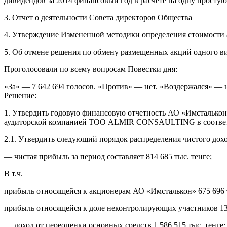
дивидендов за 2014 финансовый год в расчете на одну просту
3. Отчет о деятельности Совета директоров Общества
4. Утверждение Измененной методики определения стоимости
5. Об отмене решения по обмену размещенных акций одного ви
Проголосовали по всему вопросам Повестки дня:
«За» — 7 642 694 голосов. «Против» — нет. «Воздержался» — н
Решение:
1. Утвердить годовую финансовую отчетность АО «Имсталькон» з
аудиторской компанией ТОО ALMIR CONSAULTING в соответс
2.1. Утвердить следующий порядок распределения чистого дох
— чистая прибыль за период составляет 814 685 тыс. тенге;
В т.ч.
прибыль относящейся к акционерам АО «Имсталькон» 675 696 
прибыль относящейся к доле неконтролирующих участников 138
— доход от переоценки основных средств 1 586 515 тыс. тенге;