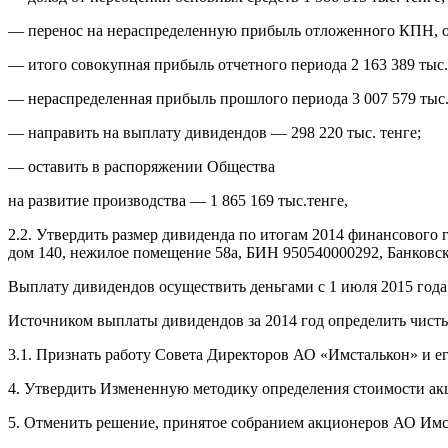
— перенос на нераспределенную прибыль отложенного КПН, отн
— итого совокупная прибыль отчетного периода 2 163 389 тыс.
— нераспределенная прибыль прошлого периода 3 007 579 тыс.
— направить на выплату дивидендов — 298 220 тыс. тенге;
— оставить в распоряжении Общества
на развитие производства — 1 865 169 тыс.тенге,
2.2. Утвердить размер дивиденда по итогам 2014 финансового 
дом 140, нежилое помещение 58а, БИН 950540000292, Банковс
Выплату дивидендов осуществить деньгами с 1 июля 2015 года
Источником выплаты дивидендов за 2014 год определить чисты
3.1. Признать работу Совета Директоров АО «Имсталькон» и его
4. Утвердить Измененную методику определения стоимости а
5. Отменить решение, принятое собранием акционеров АО Имста