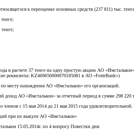
осящегося к переоценке основных средств (237 811) тыс. тенге
 тенге;
 тенге;
года в расчете 37 тенге на одну простую акцию АО «Имсталькон
кие реквизиты: KZ469650000070185081 в АО «ForteBank»)
 по месту нахождения АО «Имсталькон» его организаций.
й доход АО «Имсталькон» за отчетный период в сумме 298 220 т
 членов с 15 мая 2014 до 21 мая 2015 года удовлетворительной.
кций при их выкупе АО «Имсталькон»
лькон 15.05.2014г. по 4 вопросу Повестки дня: