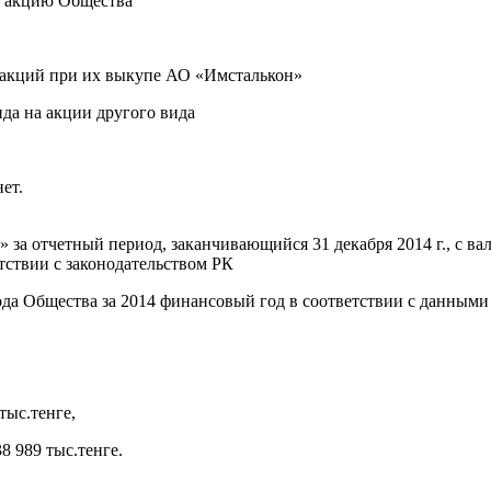
ю акцию Общества
 акций при их выкупе АО «Имсталькон»
да на акции другого вида
ет.
а отчетный период, заканчивающийся 31 декабря 2014 г., с валю
твии с законодательством РК
ода Общества за 2014 финансовый год в соответствии с данным
тыс.тенге,
 989 тыс.тенге.