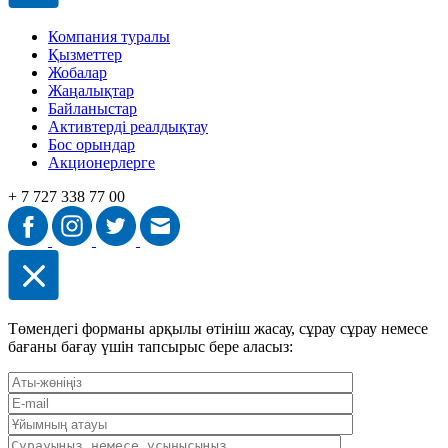
Компания туралы
Қызметтер
Жобалар
Жаңалықтар
Байланыстар
Активтерді реалдықтау
Бос орындар
Акционерлерге
+ 7 727 338 77 00
Төмендегі форманы арқылы өтініш жасау, сұрау сұрау немесе
бағаны бағау үшін тапсырыс бере аласыз: