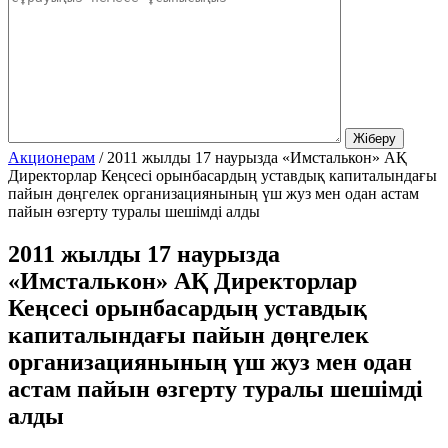
Акционерам
/
2011 жылды 17 наурызда «Имсталькон» АҚ
Директорлар Кеңсесі орынбасардың уставдық капиталындағы
пайын дөңгелек организациянының үш жуз мен одан астам
пайын өзгерту туралы шешімді алды
2011 жылды 17 наурызда
«Имсталькон» АҚ Директорлар
Кеңсесі орынбасардың уставдық
капиталындағы пайын дөңгелек
организациянының үш жуз мен одан
астам пайын өзгерту туралы шешімді
алды