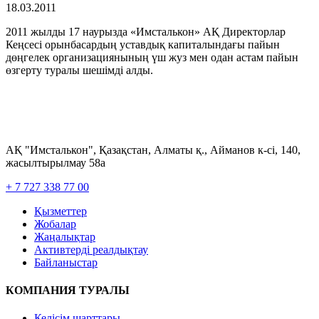
18.03.2011
2011 жылды 17 наурызда «Имсталькон» АҚ Директорлар
Кеңсесі орынбасардың уставдық капиталындағы пайын
дөңгелек организациянының үш жуз мен одан астам пайын
өзгерту туралы шешімді алды.
АҚ "Имсталькон", Қазақстан, Алматы қ., Айманов к-сі, 140,
жасылтырылмау 58а
+ 7 727 338 77 00
Қызметтер
Жобалар
Жаңалықтар
Активтерді реалдықтау
Байланыстар
КОМПАНИЯ ТУРАЛЫ
Келісім шарттары