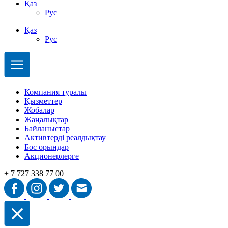
Қаз
Рус
Қаз
Рус
Компания туралы
Қызметтер
Жобалар
Жаңалықтар
Байланыстар
Активтерді реалдықтау
Бос орындар
Акционерлерге
+ 7 727 338 77 00