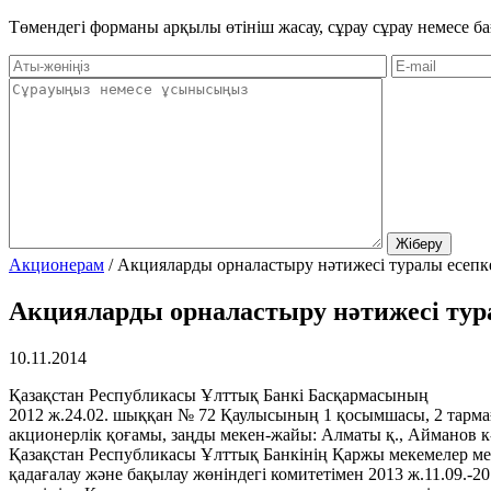
Төмендегі форманы арқылы өтініш жасау, сұрау сұрау немесе ба
Акционерам
/
Акцияларды орналастыру нәтижесі туралы есепк
Акцияларды орналастыру нәтижесі тур
10.11.2014
Қазақстан Республикасы Ұлттық Банкі Басқармасының
2012 ж.24.02. шыққан № 72 Қаулысының 1 қосымшасы, 2 тарма
акционерлік қоғамы, заңды мекен-жайы: Алматы қ., Айманов к-с
Қазақстан Республикасы Ұлттық Банкінің Қаржы мекемелер м
қадағалау және бақылау жөніндегі комитетімен 2013 ж.11.09.-20