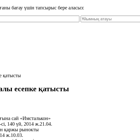
ғаны бағау үшін тапсырыс бере аласыз:
е қатысты
алы есепке қатысты
ғына сай «Имсталькон»
і, 140 үй, 2014 ж.21.04.
ен қаржы рынокты
14 ж.10.03.