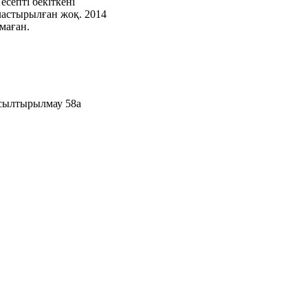
септі бекіткені
ластырылған жоқ. 2014
маған.
асылтырылмау 58а