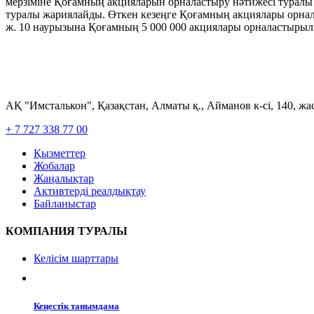
мерзіміне Қоғамның акцияларын орналастыру нәтижесі туралы е
туралы жариялайды. Өткен кезеңге Қоғамның акциялары орна
ж. 10 наурызына Қоғамның 5 000 000 акциялары орналастырыл
АҚ "Имсталькон", Қазақстан, Алматы қ., Айманов к-сі, 140, ж
+ 7 727 338 77 00
Қызметтер
Жобалар
Жаңалықтар
Активтерді реалдықтау
Байланыстар
КОМПАНИЯ ТУРАЛЫ
Келісім шарттары
Кеңестік танымдама