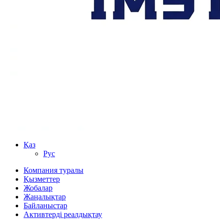
Қаз
Рус
Компания туралы
Қызметтер
Жобалар
Жаңалықтар
Байланыстар
Активтерді реалдықтау