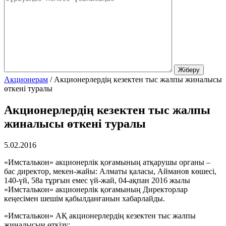
Акционерам
/
Акционерлердің кезектен тыс жалпы жиналысы
өткені туралы
Акционерлердің кезектен тыс жалпы
жиналысы өткені туралы
5.02.2016
«Имсталькон» акционерлік қоғамының атқарушы органы –
бас директор, мекен-жайы: Алматы қаласы, Айманов көшесі,
140-үй, 58а тұрғын емес үй-жай, 04-ақпан 2016 жылы
«Имсталькон» акционерлік қоғамының Директорлар
кеңесімен шешім қабылданғанын хабарлайды.
«Имсталькон» АҚ акционерлердің кезектен тыс жалпы
жиналысын өткізу: