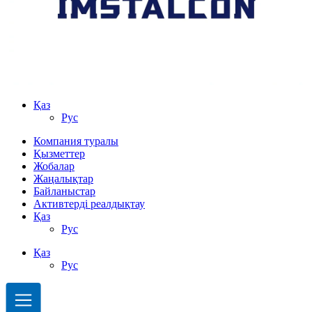
Қаз
Рус
Компания туралы
Қызметтер
Жобалар
Жаңалықтар
Байланыстар
Активтерді реалдықтау
Қаз
Рус
Қаз
Рус