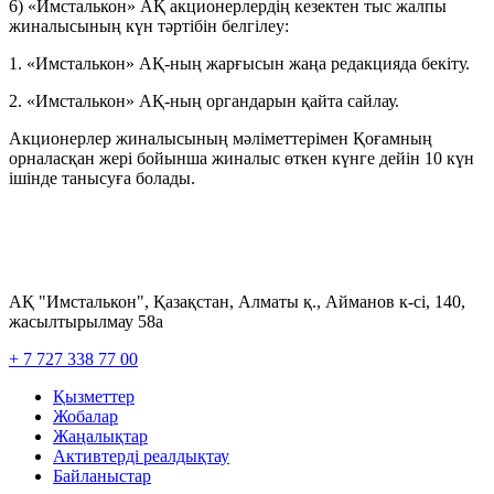
6) «Имсталькон» АҚ акционерлердің кезектен тыс жалпы
жиналысының күн тәртібін белгілеу:
1. «Имсталькон» АҚ-ның жарғысын жаңа редакцияда бекіту.
2. «Имсталькон» АҚ-ның органдарын қайта сайлау.
Акционерлер жиналысының мәліметтерімен Қоғамның
орналасқан жері бойынша жиналыс өткен күнге дейін 10 күн
ішінде танысуға болады.
АҚ "Имсталькон", Қазақстан, Алматы қ., Айманов к-сі, 140,
жасылтырылмау 58а
+ 7 727 338 77 00
Қызметтер
Жобалар
Жаңалықтар
Активтерді реалдықтау
Байланыстар