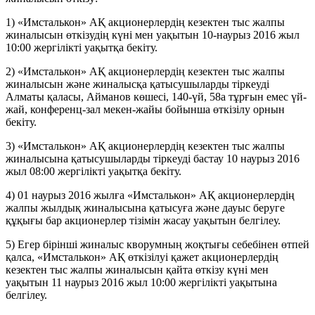
1) «Имсталькон» АҚ акционерлердің кезектен тыс жалпы
жиналысын өткізудің күні мен уақытын 10-наурыз 2016 жыл
10:00 жергілікті уақытқа бекіту.
2) «Имсталькон» АҚ акционерлердің кезектен тыс жалпы
жиналысын және жиналысқа қатысушыларды тіркеуді
Алматы қаласы, Айманов көшесі, 140-үй, 58а тұрғын емес үй-
жай, конференц-зал мекен-жайы бойынша өткізілу орнын
бекіту.
3) «Имсталькон» АҚ акционерлердің кезектен тыс жалпы
жиналысына қатысушыларды тіркеуді бастау 10 наурыз 2016
жыл 08:00 жергілікті уақытқа бекіту.
4) 01 наурыз 2016 жылға «Имсталькон» АҚ акционерлердің
жалпы жылдық жиналысына қатысуға және дауыс беруге
құқығы бар акционерлер тізімін жасау уақытын белгілеу.
5) Егер бірінші жиналыс кворумның жоқтығы себебінен өтпей
қалса, «Имсталькон» АҚ өткізілуі қажет акционерлердің
кезектен тыс жалпы жиналысын қайта өткізу күні мен
уақытын 11 наурыз 2016 жыл 10:00 жергілікті уақытына
белгілеу.