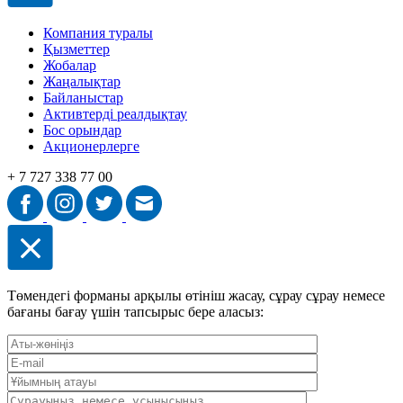
Компания туралы
Қызметтер
Жобалар
Жаңалықтар
Байланыстар
Активтерді реалдықтау
Бос орындар
Акционерлерге
+ 7 727 338 77 00
Төмендегі форманы арқылы өтініш жасау, сұрау сұрау немесе
бағаны бағау үшін тапсырыс бере аласыз: