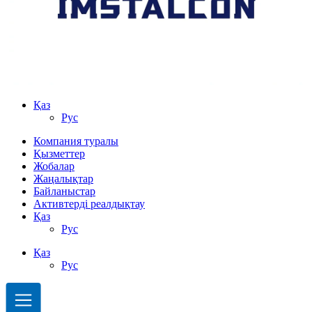
Қаз
Рус
Компания туралы
Қызметтер
Жобалар
Жаңалықтар
Байланыстар
Активтерді реалдықтау
Қаз
Рус
Қаз
Рус