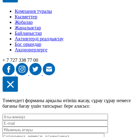
Компания туралы
Қызметтер
Жобалар
Жаңалықтар
Байланыстар
Активтерді реалдықтау
Бос орындар
Акционерлерге
+ 7 727 338 77 00
Төмендегі форманы арқылы өтініш жасау, сұрау сұрау немесе
бағаны бағау үшін тапсырыс бере аласыз: