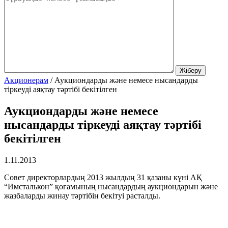
Акционерам
/
Аукциондарды және немесе нысандарды
тіркеуді аяқтау тәртібі бекітілген
Аукциондарды және немесе
нысандарды тіркеуді аяқтау тәртібі
бекітілген
1.11.2013
Совет директорлардың 2013 жылдың 31 қазаны күні АҚ
“Имсталькон” қоғамының нысандардың аукциондарын және
жазбаларды жинау тәртібін бекітуі расталды.