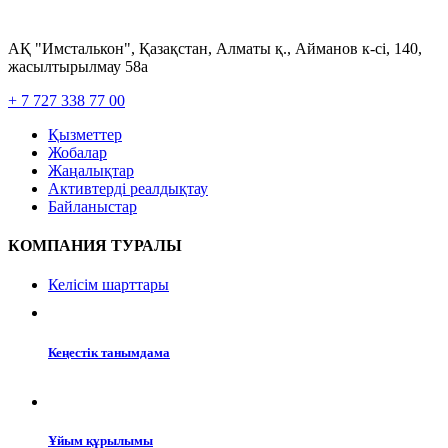
АҚ "Имсталькон", Қазақстан, Алматы қ., Айманов к-сі, 140,
жасылтырылмау 58а
+ 7 727 338 77 00
Қызметтер
Жобалар
Жаңалықтар
Активтерді реалдықтау
Байланыстар
КОМПАНИЯ ТУРАЛЫ
Келісім шарттары
Кеңестік танымдама
Ұйым құрылымы